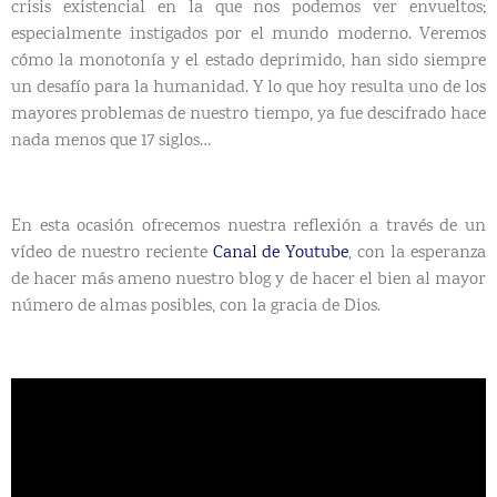
crisis existencial en la que nos podemos ver envueltos;
especialmente instigados por el mundo moderno. Veremos
cómo la monotonía y el estado deprimido, han sido siempre
un desafío para la humanidad. Y lo que hoy resulta uno de los
mayores problemas de nuestro tiempo, ya fue descifrado hace
nada menos que 17 siglos…
En esta ocasión ofrecemos nuestra reflexión a través de un
vídeo de nuestro reciente
Canal de Youtube
, con la esperanza
de hacer más ameno nuestro blog y de hacer el bien al mayor
número de almas posibles, con la gracia de Dios.