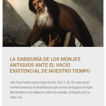
LA SABIDURÍA DE LOS MONJES
ANTIGUOS ANTE EL VACÍO
EXISTENCIAL DE NUESTRO TIEMPO
«No hay nada nuevo bajo el sol» (Ecl 1, 9). En este post
comentaremos la enseñanza que ya los antiguos monjes
del desierto nos dejaron sobre la acedia, el hastío por la
vida o la